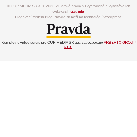
© OUR MEDIA SR a. s. 2026. Autorské práva sú vyhradené a vykonáva ich
vydavateľ,
viac info
.
Blogovací systém Blog.Pravda.sk beží na technológií Wordpress.
Kompletný video servis pre OUR MEDIA SR a.s. zabezpečuje
ARBERTO GROUP
s.r.o.
.