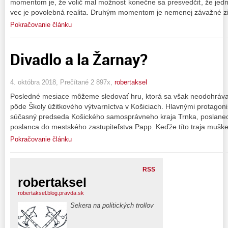
momentom je, že volič mal možnosť konečne sa presvedčiť, že jedn
vec je povolebná realita. Druhým momentom je nemenej závažné zist
Pokračovanie článku
Divadlo a la Žarnay?
4. októbra 2018, Prečítané 2 897x,
robertaksel
Posledné mesiace môžeme sledovať hru, ktorá sa však neodohráva
pôde Školy úžitkového výtvarníctva v Košiciach. Hlavnými protagoni
súčasný predseda Košického samosprávneho kraja Trnka, poslane
poslanca do mestského zastupiteľstva Papp. Keďže títo traja mušket
Pokračovanie článku
RSS
robertaksel
robertaksel.blog.pravda.sk
Sekera na politických trollov