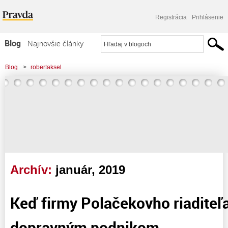
Registrácia
Prihlásenie
Blog
Najnovšie články
Najčítanejšie články
Blog
>
robertaksel
Najkomentovanejšie články
Zoznam blogov
Komerčné blogy
Archív:
január, 2019
Keď firmy Polačekovho riaditeľ
dopravným podnikom