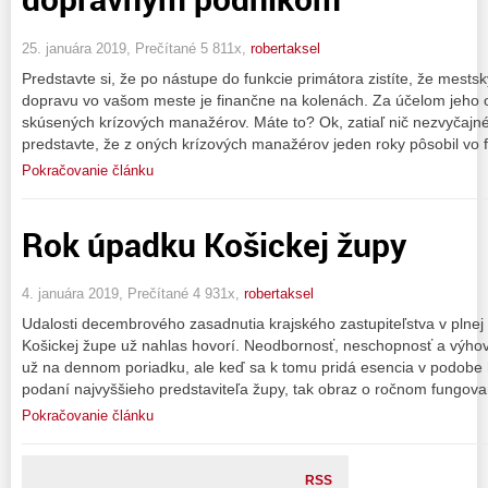
25. januára 2019, Prečítané 5 811x,
robertaksel
Predstavte si, že po nástupe do funkcie primátora zistíte, že mes
dopravu vo vašom meste je finančne na kolenách. Za účelom jeho 
skúsených krízových manažérov. Máte to? Ok, zatiaľ nič nezvyčajné 
predstavte, že z oných krízových manažérov jeden roky pôsobil vo 
Pokračovanie článku
Rok úpadku Košickej župy
4. januára 2019, Prečítané 4 931x,
robertaksel
Udalosti decembrového zasadnutia krajského zastupiteľstva v plnej k
Košickej župe už nahlas hovorí. Neodbornosť, neschopnosť a výhov
už na dennom poriadku, ale keď sa k tomu pridá esencia v podobe h
podaní najvyššieho predstaviteľa župy, tak obraz o ročnom fungova
Pokračovanie článku
RSS