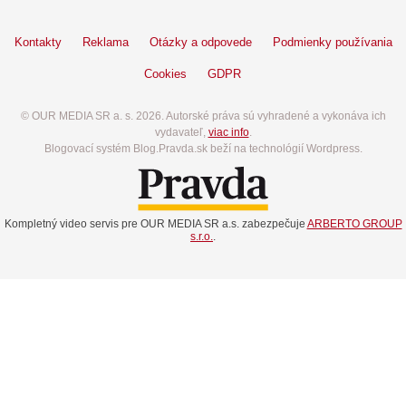
Kontakty
Reklama
Otázky a odpovede
Podmienky používania
Cookies
GDPR
© OUR MEDIA SR a. s. 2026. Autorské práva sú vyhradené a vykonáva ich
vydavateľ,
viac info
.
Blogovací systém Blog.Pravda.sk beží na technológií Wordpress.
Kompletný video servis pre OUR MEDIA SR a.s. zabezpečuje
ARBERTO GROUP
s.r.o.
.