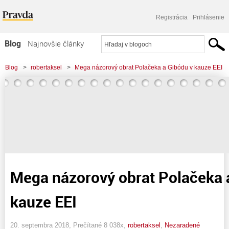
Registrácia
Prihlásenie
Blog
Najnovšie články
Najčítanejšie články
Blog
>
robertaksel
>
Mega názorový obrat Polačeka a Gibódu v kauze EEI
Najkomentovanejšie články
Zoznam blogov
Komerčné blogy
Mega názorový obrat Polačeka 
kauze EEI
20. septembra 2018, Prečítané 8 038x,
robertaksel
,
Nezaradené