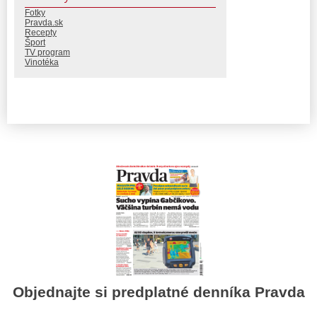
Fotky
Pravda.sk
Recepty
Šport
TV program
Vinotéka
Objednajte si predplatné denníka Pravda